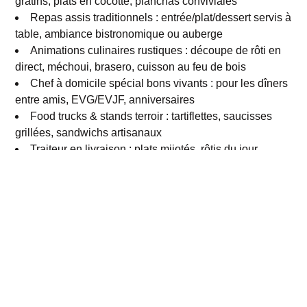
gratins, plats en cocotte, planchas conviviales
Repas assis traditionnels : entrée/plat/dessert servis à
table, ambiance bistronomique ou auberge
Animations culinaires rustiques : découpe de rôti en
direct, méchoui, brasero, cuisson au feu de bois
Chef à domicile spécial bons vivants : pour les dîners
entre amis, EVG/EVJF, anniversaires
Food trucks & stands terroir : tartiflettes, saucisses
grillées, sandwichs artisanaux
Traiteur en livraison : plats mijotés, rôtis du jour,
gratins familiaux prêts à servir
Nos types d'événements