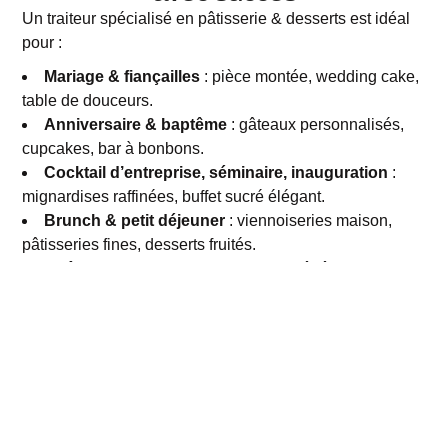
Un traiteur spécialisé en pâtisserie & desserts est idéal
pour :
Mariage & fiançailles
: pièce montée, wedding cake,
table de douceurs.
Anniversaire & baptême
: gâteaux personnalisés,
cupcakes, bar à bonbons.
Cocktail d’entreprise, séminaire, inauguration
:
mignardises raffinées, buffet sucré élégant.
Brunch & petit déjeuner
: viennoiseries maison,
pâtisseries fines, desserts fruités.
Goûter Family Day, arbre de Noël, événement
festif
: buffet gourmand pour petits et grands.
Nos types d'événements