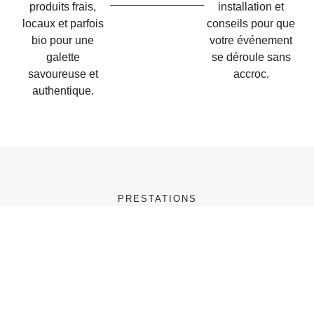
produits frais,
installation et
locaux et parfois
conseils pour que
bio pour une
votre événement
galette
se déroule sans
savoureuse et
accroc.
authentique.
PRESTATIONS
Quelles prestations pour un
Traiteur Galette des rois ?
Un Traiteur Galette des rois propose la fabrication
artisanale de galettes à la frangipane, briochées ou
revisitées (chocolat, fruits, noisette…). Il offre la livraison